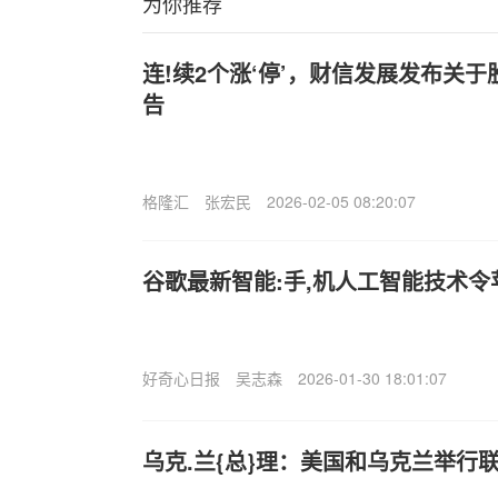
为你推荐
连!续2个涨‘停’，财信发展发布关
告
格隆汇
张宏民
2026-02-05 08:20:07
谷歌最新智能:手,机人工智能技术
好奇心日报
吴志森
2026-01-30 18:01:07
乌克.兰{总}理：美国和乌克兰举行