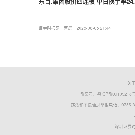
东百.集团股价四连板 单日换手率24.
证券时报网
曹晨
2025-08-05 21:44
关
备案号：
粤ICP备09109218
违法和不良信息举报电话：0755-83
深圳证券