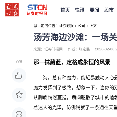
首页
快讯
要闻
股市
您当前的位置：
证券时报
>
公司
>
正文
汤芳海边沙滩：一场关
来源：证券时报网
作者：张宏民
2026-02-06 
那一抹蔚蓝，定格成永恒的风景
点赞
海，总有种魔力，能轻易触动人心
魔力发挥到了极致。想象一下，当你的
从脚底悄然蔓延，瞬间驱散了城市的喧
着迷人的光泽，仿佛铺就了一条通往天