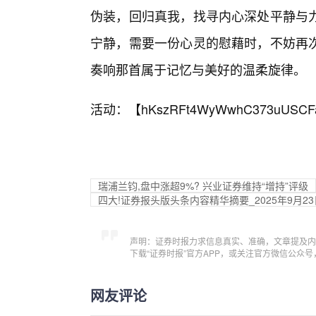
伪装，回归真我，找寻内心深处平静与力
宁静，需要一份心灵的慰藉时，不妨再
奏响那首属于记忆与美好的温柔旋律。
活动：【
hKszRFt4WyWwhC373uUSCF
瑞浦兰钧,盘中涨超9%? 兴业证券维持“增持”评级
四大!证券报头版头条内容精华摘要_2025年9月2
声明：证券时报力求信息真实、准确，文章提及内
下载“证券时报”官方APP，或关注官方微信公众
网友评论